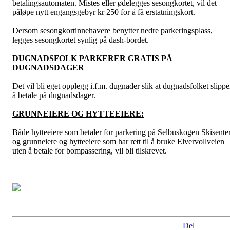
betalingsautomaten. Mistes eller ødelegges sesongkortet, vil det
påløpe nytt engangsgebyr kr 250 for å få erstatningskort.
Dersom sesongkortinnehavere benytter nedre parkeringsplass,
legges sesongkortet synlig på dash-bordet.
DUGNADSFOLK PARKERER GRATIS PÅ
DUGNADSDAGER
Det vil bli eget opplegg i.f.m. dugnader slik at dugnadsfolket slippe
å betale på dugnadsdager.
GRUNNEIERE OG HYTTEEIERE:
Både hytteeiere som betaler for parkering på Selbuskogen Skisente
og grunneiere og hytteeiere som har rett til å bruke Elvervollveien
uten å betale for bompassering, vil bli tilskrevet.
Del