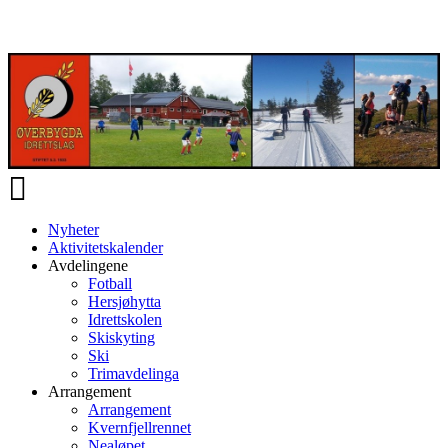
Veksle
navigasjon
Nyheter
Aktivitetskalender
Avdelingene
Fotball
Hersjøhytta
Idrettskolen
Skiskyting
Ski
Trimavdelinga
Arrangement
Arrangement
Kvernfjellrennet
Nealøpet