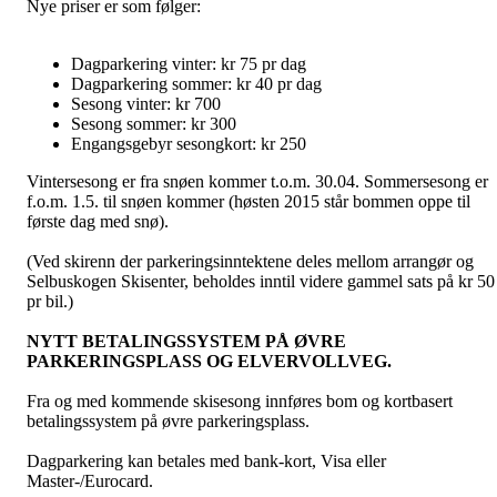
Nye priser er som følger:
Dagparkering vinter: kr 75 pr dag
Dagparkering sommer: kr 40 pr dag
Sesong vinter: kr 700
Sesong sommer: kr 300
Engangsgebyr sesongkort: kr 250
Vintersesong er fra snøen kommer t.o.m. 30.04. Sommersesong er
f.o.m. 1.5. til snøen kommer (høsten 2015 står bommen oppe til
første dag med snø).
(Ved skirenn der parkeringsinntektene deles mellom arrangør og
Selbuskogen Skisenter, beholdes inntil videre gammel sats på kr 50
pr bil.)
NYTT BETALINGSSYSTEM PÅ ØVRE
PARKERINGSPLASS OG ELVERVOLLVEG.
Fra og med kommende skisesong innføres bom og kortbasert
betalingssystem på øvre parkeringsplass.
Dagparkering kan betales med bank-kort, Visa eller
Master-/Eurocard.