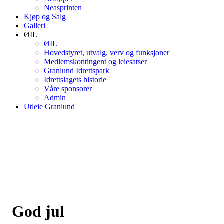
Neasprinten
Kjøp og Salg
Galleri
ØIL
ØIL
Hovedstyret, utvalg, verv og funksjoner
Medlemskontingent og leiesatser
Granlund Idrettspark
Idrettslagets historie
Våre sponsorer
Admin
Utleie Granlund
God jul