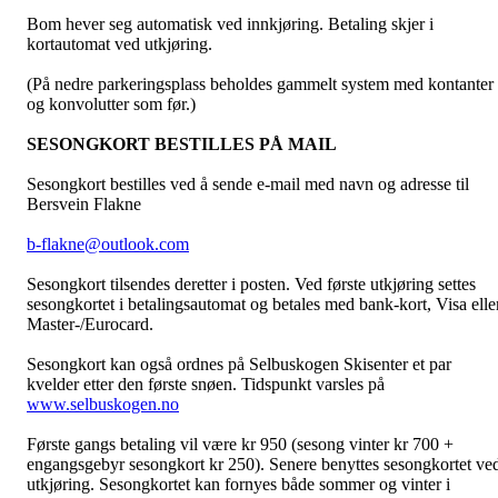
Bom hever seg automatisk ved innkjøring. Betaling skjer i
kortautomat ved utkjøring.
(På nedre parkeringsplass beholdes gammelt system med kontanter
og konvolutter som før.)
SESONGKORT BESTILLES PÅ MAIL
Sesongkort bestilles ved å sende e-mail med navn og adresse til
Bersvein Flakne
b-flakne@outlook.com
Sesongkort tilsendes deretter i posten. Ved første utkjøring settes
sesongkortet i betalingsautomat og betales med bank-kort, Visa elle
Master-/Eurocard.
Sesongkort kan også ordnes på Selbuskogen Skisenter et par
kvelder etter den første snøen. Tidspunkt varsles på
www.selbuskogen.no
Første gangs betaling vil være kr 950 (sesong vinter kr 700 +
engangsgebyr sesongkort kr 250). Senere benyttes sesongkortet ve
utkjøring. Sesongkortet kan fornyes både sommer og vinter i