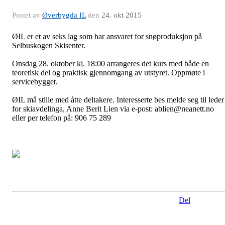
Postet av
Øverbygda IL
den
24. okt 2015
ØIL er et av seks lag som har ansvaret for snøproduksjon på
Selbuskogen Skisenter.
Onsdag 28. oktober kl. 18:00 arrangeres det kurs med både en
teoretisk del og praktisk gjennomgang av utstyret. Oppmøte i
servicebygget.
ØIL må stille med åtte deltakere. Interesserte bes melde seg til leder
for skiavdelinga, Anne Berit Lien via e-post: ablien@neanett.no
eller per telefon på: 906 75 289
Del