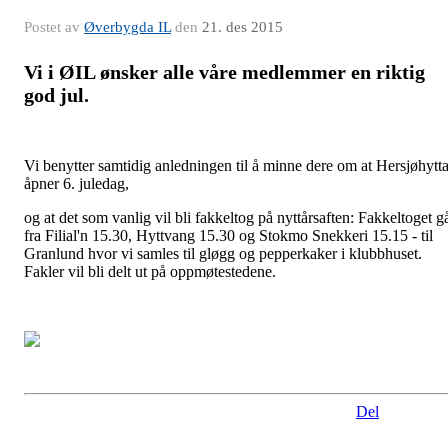
Postet av
Øverbygda IL
den
21. des 2015
Vi i ØIL ønsker alle våre medlemmer en riktig
god jul.
Vi benytter samtidig anledningen til å minne dere om at Hersjøhytt
åpner 6. juledag,
og at det som vanlig vil bli fakkeltog på nyttårsaften: Fakkeltoget g
fra Filial'n 15.30, Hyttvang 15.30 og Stokmo Snekkeri 15.15 - til
Granlund hvor vi samles til gløgg og pepperkaker i klubbhuset.
Fakler vil bli delt ut på oppmøtestedene.
Del