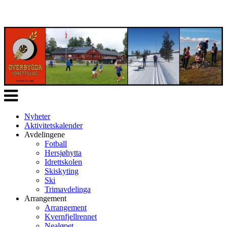
Veksle
navigasjon
Nyheter
Aktivitetskalender
Avdelingene
Fotball
Hersjøhytta
Idrettskolen
Skiskyting
Ski
Trimavdelinga
Arrangement
Arrangement
Kvernfjellrennet
Nealøpet