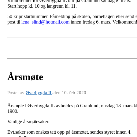
Klubbrennet for Øverbygda IL blir på Granlund søndag 8. mars.
Start hopp kl. 10 og langrenn kl. 11.
50 kr pr startnummer. Påmelding på skolen, barnehagen eller send 
post til
lena_slind@hotmail.com
innen fredag 6. mars. Velkommen
Årsmøte
Postet av
Øverbygda IL
den
10. feb 2020
Årsmøte i Øverbygda IL avholdes på Granlund, onsdag 18. mars k
1900.
Vanlige årsmøtesaker.
Evt.saker som ønskes tatt opp på årsmøtet, sendes styret innen 4.