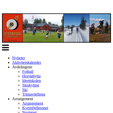
Veksle
navigasjon
Nyheter
Aktivitetskalender
Avdelingene
Fotball
Hersjøhytta
Idrettskolen
Skiskyting
Ski
Trimavdelinga
Arrangement
Arrangement
Kvernfjellrennet
Nealøpet