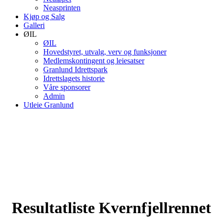
Neasprinten
Kjøp og Salg
Galleri
ØIL
ØIL
Hovedstyret, utvalg, verv og funksjoner
Medlemskontingent og leiesatser
Granlund Idrettspark
Idrettslagets historie
Våre sponsorer
Admin
Utleie Granlund
Resultatliste Kvernfjellrennet