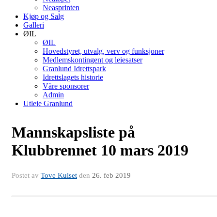
Neasprinten
Kjøp og Salg
Galleri
ØIL
ØIL
Hovedstyret, utvalg, verv og funksjoner
Medlemskontingent og leiesatser
Granlund Idrettspark
Idrettslagets historie
Våre sponsorer
Admin
Utleie Granlund
Mannskapsliste på
Klubbrennet 10 mars 2019
Postet av
Tove Kulset
den
26. feb 2019