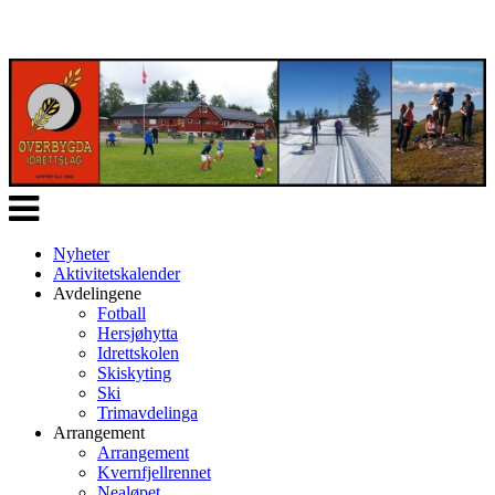
Veksle
navigasjon
Nyheter
Aktivitetskalender
Avdelingene
Fotball
Hersjøhytta
Idrettskolen
Skiskyting
Ski
Trimavdelinga
Arrangement
Arrangement
Kvernfjellrennet
Nealøpet