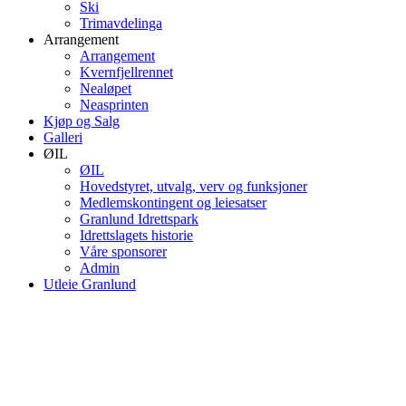
Ski
Trimavdelinga
Arrangement
Arrangement
Kvernfjellrennet
Nealøpet
Neasprinten
Kjøp og Salg
Galleri
ØIL
ØIL
Hovedstyret, utvalg, verv og funksjoner
Medlemskontingent og leiesatser
Granlund Idrettspark
Idrettslagets historie
Våre sponsorer
Admin
Utleie Granlund