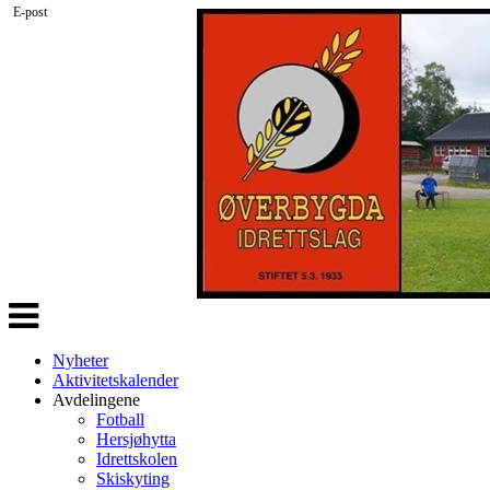
E-post
Veksle
navigasjon
Nyheter
Aktivitetskalender
Avdelingene
Fotball
Hersjøhytta
Idrettskolen
Skiskyting