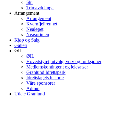
Ski
Trimavdelinga
Arrangement
Arrangement
Kvernfjellrennet
Nealøpet
Neasprinten
Kjøp og Salg
Galleri
ØIL
ØIL
Hovedstyret, utvalg, verv og funksjoner
Medlemskontingent og leiesatser
Granlund Idrettspark
Idrettslagets historie
Våre sponsorer
Admin
Utleie Granlund