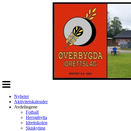
Veksle
navigasjon
Nyheter
Aktivitetskalender
Avdelingene
Fotball
Hersjøhytta
Idrettskolen
Skiskyting