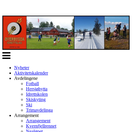
Veksle
navigasjon
Nyheter
Aktivitetskalender
Avdelingene
Fotball
Hersjøhytta
Idrettskolen
Skiskyting
Ski
Trimavdelinga
Arrangement
Arrangement
Kvernfjellrennet
Nealøpet