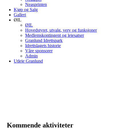
Neasprinten
Kjøp og Salg
Galleri
ØIL
ØIL
Hovedstyret, utvalg, verv og funksjoner
Medlemskontingent og leiesatser
Granlund Idrettspark
Idrettslagets historie
Våre sponsorer
Admin
Utleie Granlund
Kommende aktiviteter