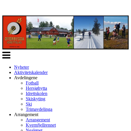
Veksle
navigasjon
Nyheter
Aktivitetskalender
Avdelingene
Fotball
Hersjøhytta
Idrettskolen
Skiskyting
Ski
Trimavdelinga
Arrangement
Arrangement
Kvernfjellrennet
Nealøpet