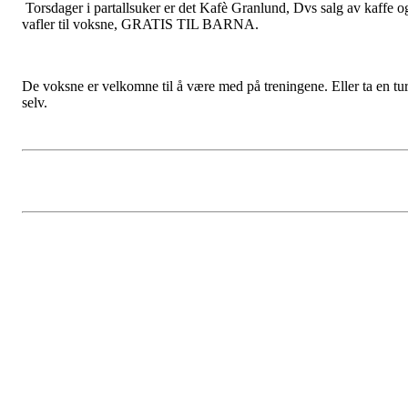
Torsdager i partallsuker er det Kafè Granlund, Dvs salg av kaffe o
vafler til voksne, GRATIS TIL BARNA.
De voksne er velkomne til å være med på treningene. Eller ta en tu
selv.
Familie samling i
Bruksvallarna
Postet av
Øverbygda IL - Ski
den
26. okt 2018
Informasjon om samlinga ligger i linken her:
Bruksvallarna 2018.j