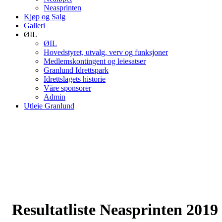
Neasprinten
Kjøp og Salg
Galleri
ØIL
ØIL
Hovedstyret, utvalg, verv og funksjoner
Medlemskontingent og leiesatser
Granlund Idrettspark
Idrettslagets historie
Våre sponsorer
Admin
Utleie Granlund
Resultatliste Neasprinten 2019