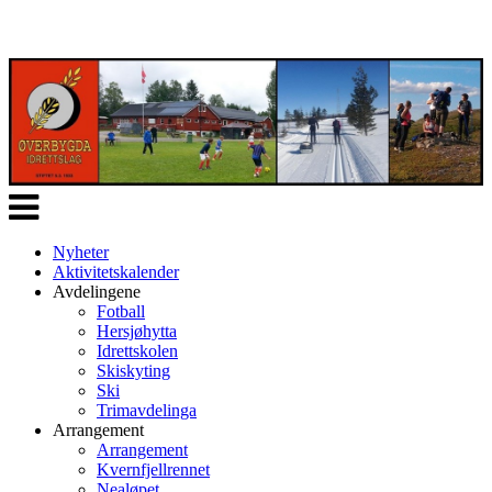
Veksle
navigasjon
Nyheter
Aktivitetskalender
Avdelingene
Fotball
Hersjøhytta
Idrettskolen
Skiskyting
Ski
Trimavdelinga
Arrangement
Arrangement
Kvernfjellrennet
Nealøpet