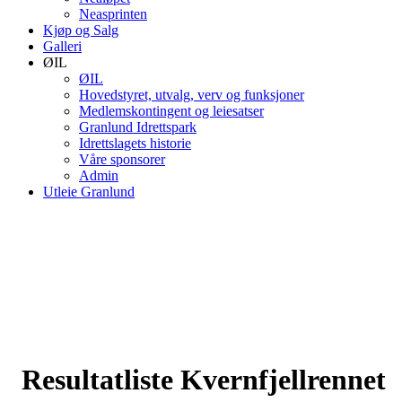
Neasprinten
Kjøp og Salg
Galleri
ØIL
ØIL
Hovedstyret, utvalg, verv og funksjoner
Medlemskontingent og leiesatser
Granlund Idrettspark
Idrettslagets historie
Våre sponsorer
Admin
Utleie Granlund
Resultatliste Kvernfjellrennet