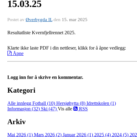
15.03.25
Postet av
Øverbygda IL
den
15. mar 2025
Resultatliste Kvernfjellrennet 2025.
Klarte ikke laste PDF i din nettleser, klikk for å åpne vedlegg:
Åpne
Logg inn for å skrive en kommentar.
Kategori
Alle innlegg
Fotball (10)
Hersjøhytta (8)
Idrettskolen (1)
Informasjon (32)
Ski (47)
Vis alle
RSS
Arkiv
Mai 2026 (1)
Mars 2026 (2)
Januar 2026 (1)
2025 (4)
2024 (5)
202