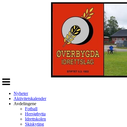
Veksle
navigasjon
Nyheter
Aktivitetskalender
Avdelingene
Fotball
Hersjøhytta
Idrettskolen
Skiskyting