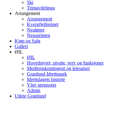
Ski
Trimavdelinga
Arrangement
Arrangement
Kvernfjellrennet
Nealøpet
Neasprinten
Kjøp og Salg
Galleri
ØIL
ØIL
Hovedstyret, utvalg, verv og funksjoner
Medlemskontingent og leiesatser
Granlund Idrettspark
Idrettslagets historie
Våre sponsorer
Admin
Utleie Granlund