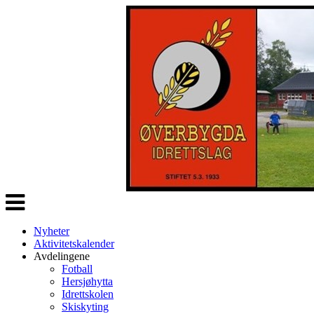
Veksle
navigasjon
Nyheter
Aktivitetskalender
Avdelingene
Fotball
Hersjøhytta
Idrettskolen
Skiskyting