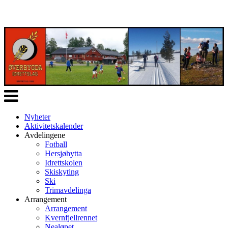
Veksle
navigasjon
Nyheter
Aktivitetskalender
Avdelingene
Fotball
Hersjøhytta
Idrettskolen
Skiskyting
Ski
Trimavdelinga
Arrangement
Arrangement
Kvernfjellrennet
Nealøpet