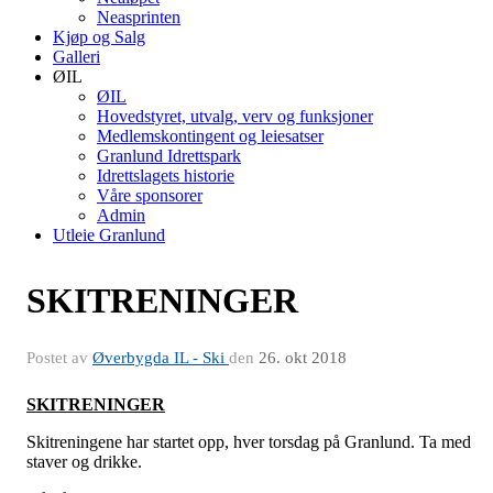
Neasprinten
Kjøp og Salg
Galleri
ØIL
ØIL
Hovedstyret, utvalg, verv og funksjoner
Medlemskontingent og leiesatser
Granlund Idrettspark
Idrettslagets historie
Våre sponsorer
Admin
Utleie Granlund
SKITRENINGER
Postet av
Øverbygda IL - Ski
den
26. okt 2018
SKITRENINGER
Skitreningene har startet opp, hver torsdag på Granlund. Ta med
staver og drikke.