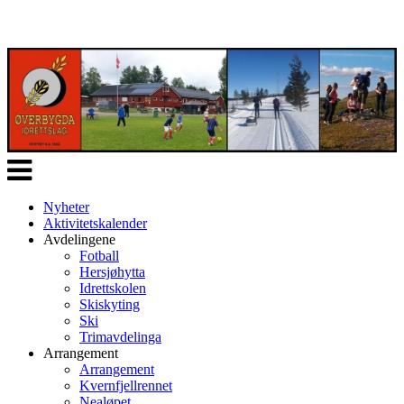
Veksle
navigasjon
Nyheter
Aktivitetskalender
Avdelingene
Fotball
Hersjøhytta
Idrettskolen
Skiskyting
Ski
Trimavdelinga
Arrangement
Arrangement
Kvernfjellrennet
Nealøpet