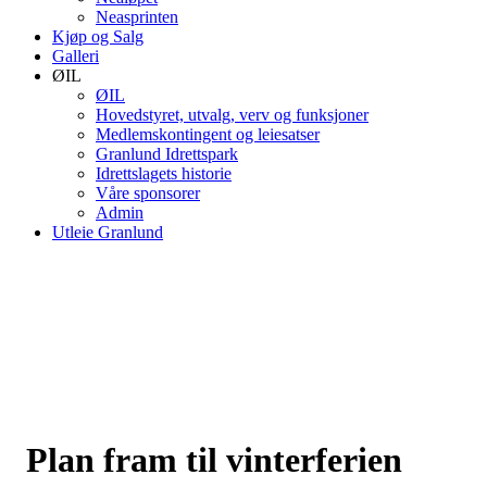
Neasprinten
Kjøp og Salg
Galleri
ØIL
ØIL
Hovedstyret, utvalg, verv og funksjoner
Medlemskontingent og leiesatser
Granlund Idrettspark
Idrettslagets historie
Våre sponsorer
Admin
Utleie Granlund
Plan fram til vinterferien