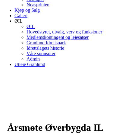
Neasprinten
Kjøp og Salg
Galleri
ØIL
ØIL
Hovedstyret, utvalg, verv og funksjoner
Medlemskontingent og leiesatser
Granlund Idrettspark
Idrettslagets historie
Våre sponsorer
Admin
Utleie Granlund
Årsmøte Øverbygda IL