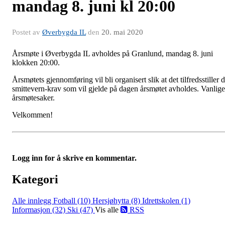
mandag 8. juni kl 20:00
Postet av
Øverbygda IL
den
20. mai 2020
Årsmøte i Øverbygda IL avholdes på Granlund, mandag 8. juni
klokken 20:00.
Årsmøtets gjennomføring vil bli organisert slik at det tilfredsstiller 
smittevern-krav som vil gjelde på dagen årsmøtet avholdes. Vanlige
årsmøtesaker.
Velkommen!
Logg inn for å skrive en kommentar.
Kategori
Alle innlegg
Fotball (10)
Hersjøhytta (8)
Idrettskolen (1)
Informasjon (32)
Ski (47)
Vis alle
RSS