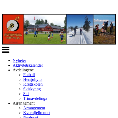
Veksle
navigasjon
Nyheter
Aktivitetskalender
Avdelingene
Fotball
Hersjøhytta
Idrettskolen
Skiskyting
Ski
Trimavdelinga
Arrangement
Arrangement
Kvernfjellrennet
Nealøpet