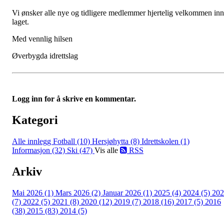
Vi ønsker alle nye og tidligere medlemmer hjertelig velkommen inn
laget.
Med vennlig hilsen
Øverbygda idrettslag
Logg inn for å skrive en kommentar.
Kategori
Alle innlegg
Fotball (10)
Hersjøhytta (8)
Idrettskolen (1)
Informasjon (32)
Ski (47)
Vis alle
RSS
Arkiv
Mai 2026 (1)
Mars 2026 (2)
Januar 2026 (1)
2025 (4)
2024 (5)
202
(7)
2022 (5)
2021 (8)
2020 (12)
2019 (7)
2018 (16)
2017 (5)
2016
(38)
2015 (83)
2014 (5)