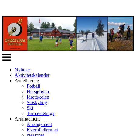
Veksle
navigasjon
Nyheter
Aktivitetskalender
Avdelingene
Fotball
Hersjøhytta
Idrettskolen
Skiskyting
Ski
Trimavdelinga
Arrangement
Arrangement
Kvernfjellrennet
Nealøpet