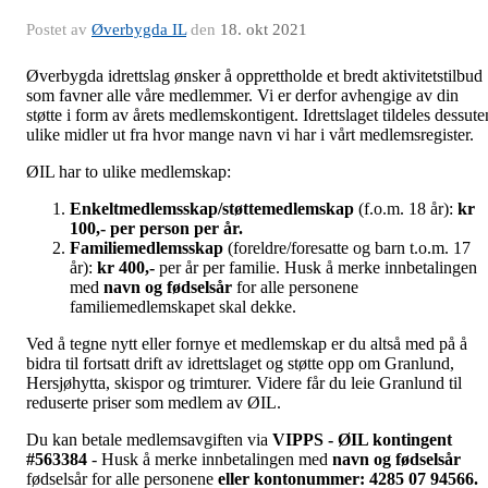
Postet av
Øverbygda IL
den
18. okt 2021
Øverbygda idrettslag ønsker å opprettholde et bredt aktivitetstilbud
som favner alle våre medlemmer. Vi er derfor avhengige av din
støtte i form av årets medlemskontigent. Idrettslaget tildeles dessute
ulike midler ut fra hvor mange navn vi har i vårt medlemsregister.
ØIL har to ulike medlemskap:
Enkeltmedlemsskap/støttemedlemskap
(f.o.m. 18 år):
kr
100,- per person per år.
Familiemedlemsskap
(foreldre/foresatte og barn t.o.m. 17
år):
kr 400,-
per år per familie. Husk å merke innbetalingen
med
navn og fødselsår
for alle personene
familiemedlemskapet skal dekke.
Ved å tegne nytt eller fornye et medlemskap er du altså med på å
bidra til fortsatt drift av idrettslaget og støtte opp om Granlund,
Hersjøhytta, skispor og trimturer. Videre får du leie Granlund til
reduserte priser som medlem av ØIL.
Du kan betale medlemsavgiften via
VIPPS - ØIL kontingent
#563384
- Husk å merke innbetalingen med
navn og fødselsår
fødselsår for alle personene
eller kontonummer: 4285 07 94566.