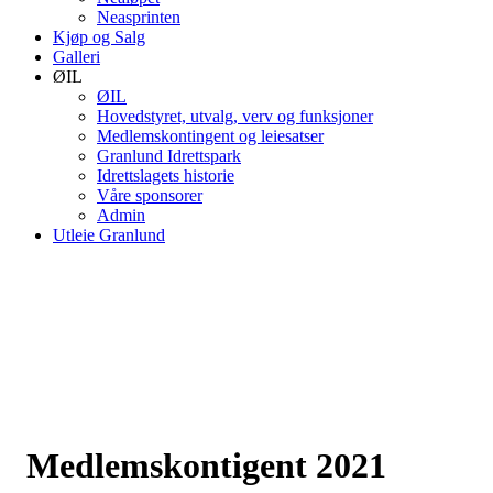
Neasprinten
Kjøp og Salg
Galleri
ØIL
ØIL
Hovedstyret, utvalg, verv og funksjoner
Medlemskontingent og leiesatser
Granlund Idrettspark
Idrettslagets historie
Våre sponsorer
Admin
Utleie Granlund
Medlemskontigent 2021