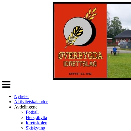
Veksle
navigasjon
Nyheter
Aktivitetskalender
Avdelingene
Fotball
Hersjøhytta
Idrettskolen
Skiskyting