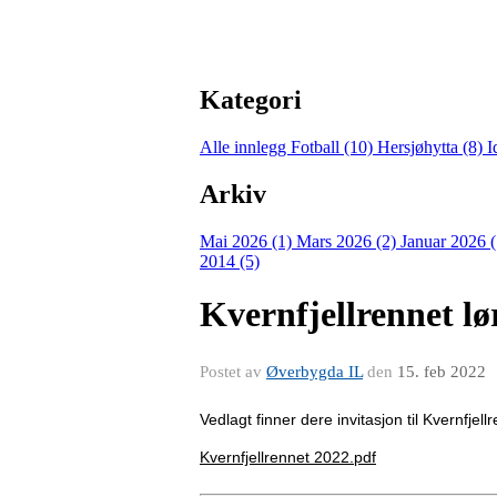
Kategori
Alle innlegg
Fotball (10)
Hersjøhytta (8)
I
Arkiv
Mai 2026 (1)
Mars 2026 (2)
Januar 2026 
2014 (5)
Kvernfjellrennet l
Postet av
Øverbygda IL
den
15. feb 2022
Vedlagt finner dere invitasjon til Kvernf
Kvernfjellrennet 2022.pdf