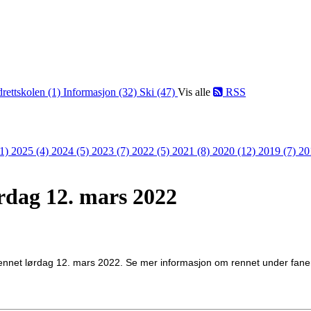
drettskolen (1)
Informasjon (32)
Ski (47)
Vis alle
RSS
(1)
2025 (4)
2024 (5)
2023 (7)
2022 (5)
2021 (8)
2020 (12)
2019 (7)
20
ørdag 12. mars 2022
jellrennet lørdag 12. mars 2022. Se mer informasjon om rennet under fa