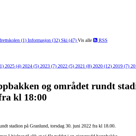
drettskolen (1)
Informasjon (32)
Ski (47)
Vis alle
RSS
(1)
2025 (4)
2024 (5)
2023 (7)
2022 (5)
2021 (8)
2020 (12)
2019 (7)
20
ppbakken og området rundt stad
fra kl 18:00
dt stadion på Granlund, torsdag 30. juni 2022 fra kl 18.00.