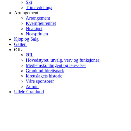
Ski
Trimavdelinga
Arrangement
Arrangement
Kvernfjellrennet
Nealøpet
Neasprinten
Kjøp og Salg
Galleri
ØIL
ØIL
Hovedstyret, utvalg, verv og funksjoner
Medlemskontingent og leiesatser
Granlund Idrettspark
Idrettslagets historie
Våre sponsorer
Admin
Utleie Granlund