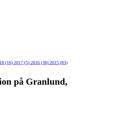
18 (16)
2017 (5)
2016 (38)
2015 (83)
ion på Granlund,