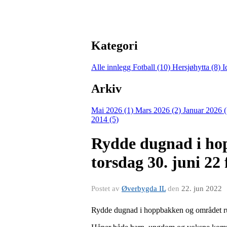
Kategori
Alle innlegg
Fotball (10)
Hersjøhytta (8)
I
Arkiv
Mai 2026 (1)
Mars 2026 (2)
Januar 2026 
2014 (5)
Rydde dugnad i ho
torsdag 30. juni 22 
Postet av
Øverbygda IL
den
22. jun 2022
Rydde dugnad i hoppbakken og området run