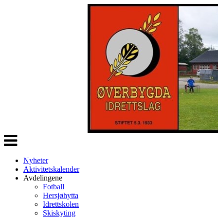
Veksle
navigasjon
Nyheter
Aktivitetskalender
Avdelingene
Fotball
Hersjøhytta
Idrettskolen
Skiskyting