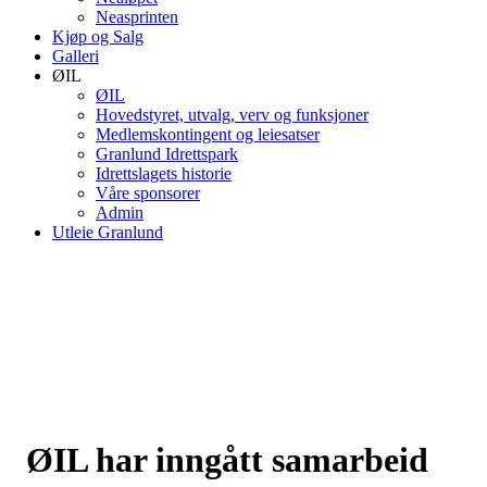
Neasprinten
Kjøp og Salg
Galleri
ØIL
ØIL
Hovedstyret, utvalg, verv og funksjoner
Medlemskontingent og leiesatser
Granlund Idrettspark
Idrettslagets historie
Våre sponsorer
Admin
Utleie Granlund
ØIL har inngått samarbeid