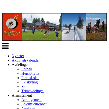
Veksle
navigasjon
Nyheter
Aktivitetskalender
Avdelingene
Fotball
Hersjøhytta
Idrettskolen
Skiskyting
Ski
Trimavdelinga
Arrangement
Arrangement
Kvernfjellrennet
Nealøpet