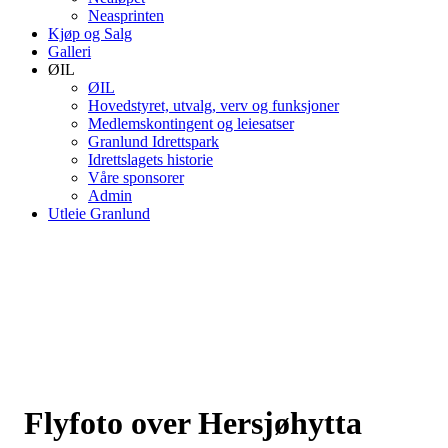
Neasprinten
Kjøp og Salg
Galleri
ØIL
ØIL
Hovedstyret, utvalg, verv og funksjoner
Medlemskontingent og leiesatser
Granlund Idrettspark
Idrettslagets historie
Våre sponsorer
Admin
Utleie Granlund
Flyfoto over Hersjøhytta