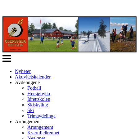
Veksle
navigasjon
Nyheter
Aktivitetskalender
Avdelingene
Fotball
Hersjøhytta
Idrettskolen
Skiskyting
Ski
Trimavdelinga
Arrangement
Arrangement
Kvernfjellrennet
Nealøpet