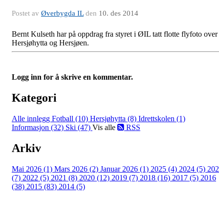
Postet av
Øverbygda IL
den
10. des 2014
Bernt Kulseth har på oppdrag fra styret i ØIL tatt flotte flyfoto over
Hersjøhytta og Hersjøen.
Logg inn for å skrive en kommentar.
Kategori
Alle innlegg
Fotball (10)
Hersjøhytta (8)
Idrettskolen (1)
Informasjon (32)
Ski (47)
Vis alle
RSS
Arkiv
Mai 2026 (1)
Mars 2026 (2)
Januar 2026 (1)
2025 (4)
2024 (5)
202
(7)
2022 (5)
2021 (8)
2020 (12)
2019 (7)
2018 (16)
2017 (5)
2016
(38)
2015 (83)
2014 (5)