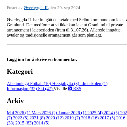
Postet av
Øverbygda IL
den
29. sep 2024
Øverbygda IL har inngått en avtale med Selbu kommune om leie a
Granlund. Det medfører at vi ikke kan leie ut Granlund til private
arrangement i leieperioden (fram til 31.07.26). Allerede inngåtte
avtaler og tradisjonelle arrangement går som planlagt.
Logg inn for å skrive en kommentar.
Kategori
Alle innlegg
Fotball (10)
Hersjøhytta (8)
Idrettskolen (1)
Informasjon (32)
Ski (47)
Vis alle
RSS
Arkiv
Mai 2026 (1)
Mars 2026 (2)
Januar 2026 (1)
2025 (4)
2024 (5)
202
(7)
2022 (5)
2021 (8)
2020 (12)
2019 (7)
2018 (16)
2017 (5)
2016
(38)
2015 (83)
2014 (5)