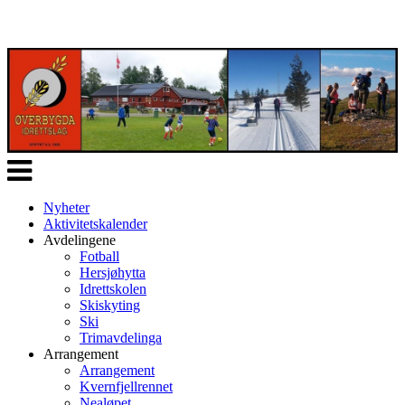
Veksle
navigasjon
Nyheter
Aktivitetskalender
Avdelingene
Fotball
Hersjøhytta
Idrettskolen
Skiskyting
Ski
Trimavdelinga
Arrangement
Arrangement
Kvernfjellrennet
Nealøpet