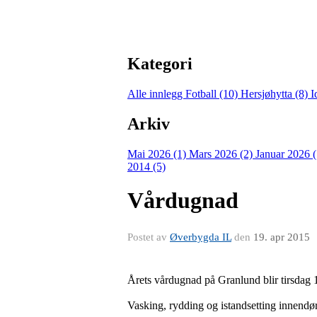
Kategori
Alle innlegg
Fotball (10)
Hersjøhytta (8)
I
Arkiv
Mai 2026 (1)
Mars 2026 (2)
Januar 2026 
2014 (5)
Vårdugnad
Postet av
Øverbygda IL
den
19. apr 2015
Årets vårdugnad på Granlund blir tirsdag 1
Vasking, rydding og istandsetting innendø