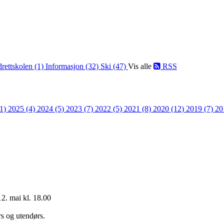
drettskolen (1)
Informasjon (32)
Ski (47)
Vis alle
RSS
(1)
2025 (4)
2024 (5)
2023 (7)
2022 (5)
2021 (8)
2020 (12)
2019 (7)
20
2. mai kl. 18.00
rs og utendørs.