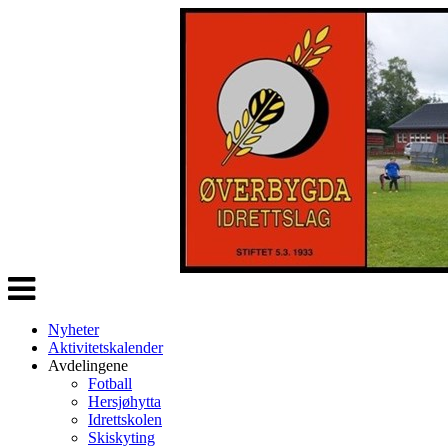
Veksle
navigasjon
Nyheter
Aktivitetskalender
Avdelingene
Fotball
Hersjøhytta
Idrettskolen
Skiskyting