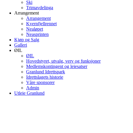
Ski
Trimavdelinga
Arrangement
Arrangement
Kvernfjellrennet
Nealøpet
Neasprinten
Kjøp og Salg
Galleri
ØIL
ØIL
Hovedstyret, utvalg, verv og funksjoner
Medlemskontingent og leiesatser
Granlund Idrettspark
Idrettslagets historie
Våre sponsorer
Admin
Utleie Granlund