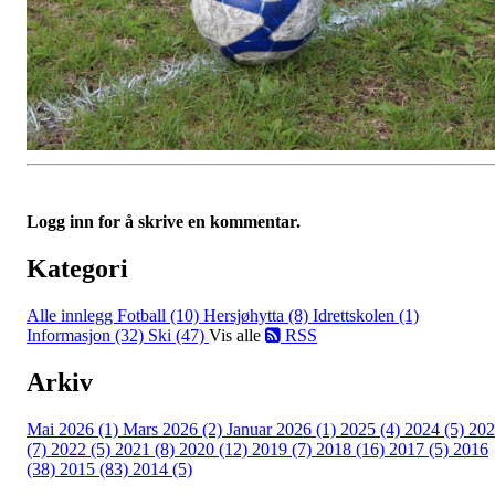
Logg inn for å skrive en kommentar.
Kategori
Alle innlegg
Fotball (10)
Hersjøhytta (8)
Idrettskolen (1)
Informasjon (32)
Ski (47)
Vis alle
RSS
Arkiv
Mai 2026 (1)
Mars 2026 (2)
Januar 2026 (1)
2025 (4)
2024 (5)
202
(7)
2022 (5)
2021 (8)
2020 (12)
2019 (7)
2018 (16)
2017 (5)
2016
(38)
2015 (83)
2014 (5)