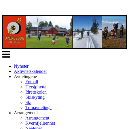
Veksle
navigasjon
Nyheter
Aktivitetskalender
Avdelingene
Fotball
Hersjøhytta
Idrettskolen
Skiskyting
Ski
Trimavdelinga
Arrangement
Arrangement
Kvernfjellrennet
Nealøpet