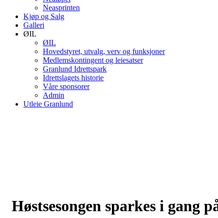
Neasprinten
Kjøp og Salg
Galleri
ØIL
ØIL
Hovedstyret, utvalg, verv og funksjoner
Medlemskontingent og leiesatser
Granlund Idrettspark
Idrettslagets historie
Våre sponsorer
Admin
Utleie Granlund
Høstsesongen sparkes i gang p