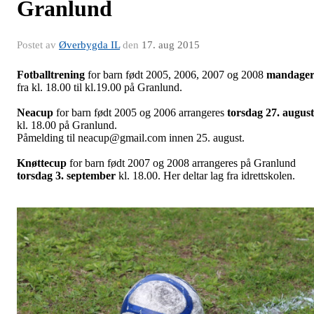
Granlund
Postet av
Øverbygda IL
den
17. aug 2015
Fotballtrening
for barn født 2005, 2006, 2007 og 2008
mandage
fra kl. 18.00 til kl.19.00 på Granlund.
Neacup
for barn født 2005 og 2006 arrangeres
torsdag 27. august
kl. 18.00 på Granlund.
Påmelding til neacup@gmail.com innen 25. august.
Knøttecup
for barn født 2007 og 2008 arrangeres på Granlund
torsdag 3. september
kl. 18.00. Her deltar lag fra idrettskolen.