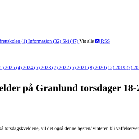
drettskolen (1)
Informasjon (32)
Ski (47)
Vis alle
RSS
(1)
2025 (4)
2024 (5)
2023 (7)
2022 (5)
2021 (8)
2020 (12)
2019 (7)
20
velder på Granlund torsdager 18-
å torsdagskveldene, vil det også denne høsten/ vinteren bli vaffelserv