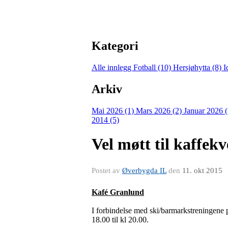
Kategori
Alle innlegg
Fotball (10)
Hersjøhytta (8)
I
Arkiv
Mai 2026 (1)
Mars 2026 (2)
Januar 2026 
2014 (5)
Vel møtt til kaffek
Postet av
Øverbygda IL
den
11. okt 2015
Kafé Granlund
I forbindelse med ski/barmarkstreningene p
18.00 til kl 20.00.