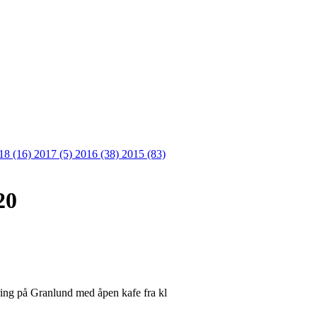
18 (16)
2017 (5)
2016 (38)
2015 (83)
20
ering på Granlund med åpen kafe fra kl