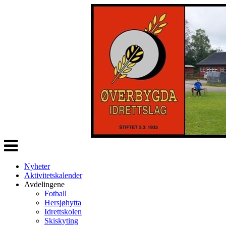
Veksle
navigasjon
Nyheter
Aktivitetskalender
Avdelingene
Fotball
Hersjøhytta
Idrettskolen
Skiskyting