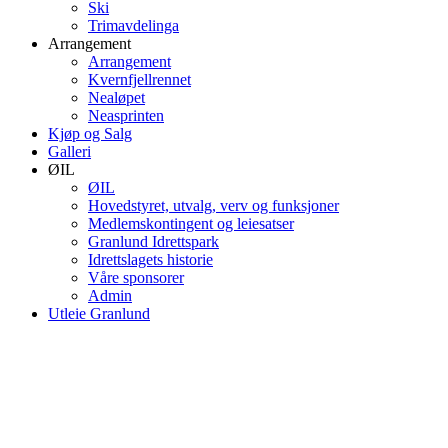
Ski
Trimavdelinga
Arrangement
Arrangement
Kvernfjellrennet
Nealøpet
Neasprinten
Kjøp og Salg
Galleri
ØIL
ØIL
Hovedstyret, utvalg, verv og funksjoner
Medlemskontingent og leiesatser
Granlund Idrettspark
Idrettslagets historie
Våre sponsorer
Admin
Utleie Granlund