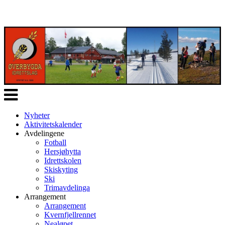
Veksle
navigasjon
Nyheter
Aktivitetskalender
Avdelingene
Fotball
Hersjøhytta
Idrettskolen
Skiskyting
Ski
Trimavdelinga
Arrangement
Arrangement
Kvernfjellrennet
Nealøpet