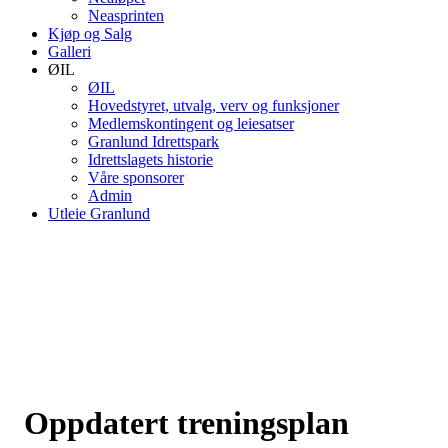
Neasprinten
Kjøp og Salg
Galleri
ØIL
ØIL
Hovedstyret, utvalg, verv og funksjoner
Medlemskontingent og leiesatser
Granlund Idrettspark
Idrettslagets historie
Våre sponsorer
Admin
Utleie Granlund
Oppdatert treningsplan