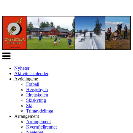
Veksle
navigasjon
Nyheter
Aktivitetskalender
Avdelingene
Fotball
Hersjøhytta
Idrettskolen
Skiskyting
Ski
Trimavdelinga
Arrangement
Arrangement
Kvernfjellrennet
Nealøpet