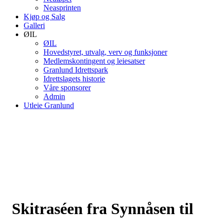
Neasprinten
Kjøp og Salg
Galleri
ØIL
ØIL
Hovedstyret, utvalg, verv og funksjoner
Medlemskontingent og leiesatser
Granlund Idrettspark
Idrettslagets historie
Våre sponsorer
Admin
Utleie Granlund
Skitraséen fra Synnåsen til