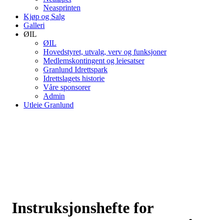
Neasprinten
Kjøp og Salg
Galleri
ØIL
ØIL
Hovedstyret, utvalg, verv og funksjoner
Medlemskontingent og leiesatser
Granlund Idrettspark
Idrettslagets historie
Våre sponsorer
Admin
Utleie Granlund
Instruksjonshefte for