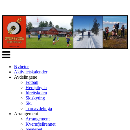
Veksle
navigasjon
Nyheter
Aktivitetskalender
Avdelingene
Fotball
Hersjøhytta
Idrettskolen
Skiskyting
Ski
Trimavdelinga
Arrangement
Arrangement
Kvernfjellrennet
Nealøpet