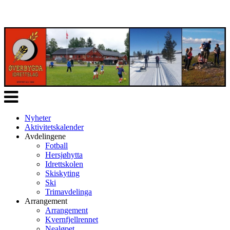
Veksle
navigasjon
Nyheter
Aktivitetskalender
Avdelingene
Fotball
Hersjøhytta
Idrettskolen
Skiskyting
Ski
Trimavdelinga
Arrangement
Arrangement
Kvernfjellrennet
Nealøpet