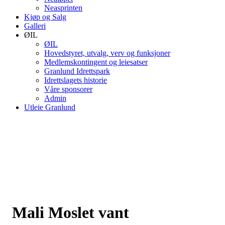
Neasprinten
Kjøp og Salg
Galleri
ØIL
ØIL
Hovedstyret, utvalg, verv og funksjoner
Medlemskontingent og leiesatser
Granlund Idrettspark
Idrettslagets historie
Våre sponsorer
Admin
Utleie Granlund
Mali Moslet vant