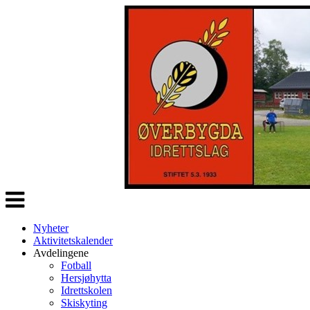
Veksle
navigasjon
Nyheter
Aktivitetskalender
Avdelingene
Fotball
Hersjøhytta
Idrettskolen
Skiskyting