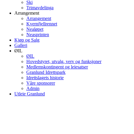
Ski
Trimavdelinga
Arrangement
Arrangement
Kvernfjellrennet
Nealøpet
Neasprinten
Kjøp og Salg
Galleri
ØIL
ØIL
Hovedstyret, utvalg, verv og funksjoner
Medlemskontingent og leiesatser
Granlund Idrettspark
Idrettslagets historie
Våre sponsorer
Admin
Utleie Granlund