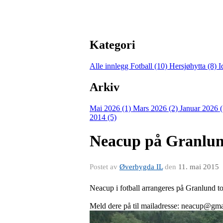
Kategori
Alle innlegg
Fotball (10)
Hersjøhytta (8)
I
Arkiv
Mai 2026 (1)
Mars 2026 (2)
Januar 2026 
2014 (5)
Neacup på Granlun
Postet av
Øverbygda IL
den
11. mai 2015
Neacup i fotball arrangeres på Granlund to
Meld dere på til mailadresse: neacup@gm