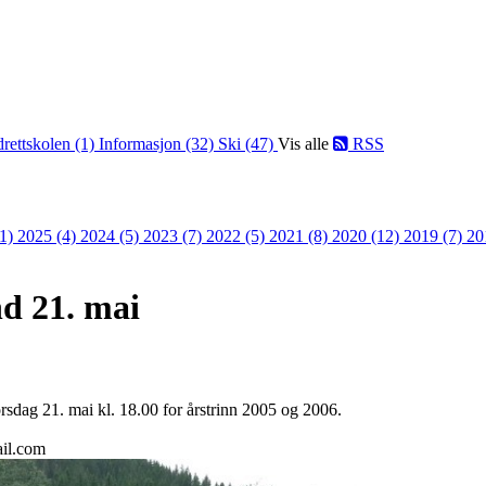
drettskolen (1)
Informasjon (32)
Ski (47)
Vis alle
RSS
(1)
2025 (4)
2024 (5)
2023 (7)
2022 (5)
2021 (8)
2020 (12)
2019 (7)
20
d 21. mai
rsdag 21. mai kl. 18.00 for årstrinn 2005 og 2006.
ail.com