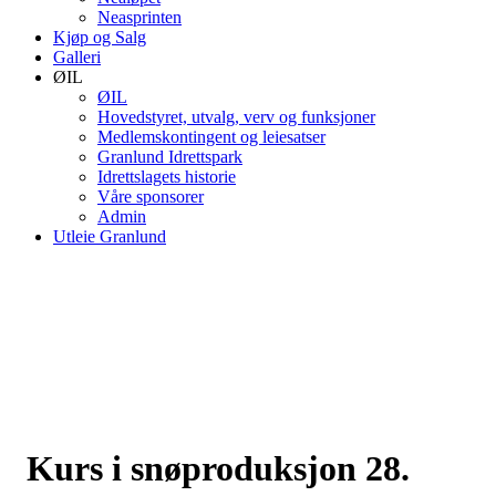
Neasprinten
Kjøp og Salg
Galleri
ØIL
ØIL
Hovedstyret, utvalg, verv og funksjoner
Medlemskontingent og leiesatser
Granlund Idrettspark
Idrettslagets historie
Våre sponsorer
Admin
Utleie Granlund
Kurs i snøproduksjon 28.