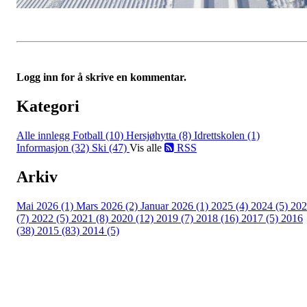
Logg inn for å skrive en kommentar.
Kategori
Alle innlegg
Fotball (10)
Hersjøhytta (8)
Idrettskolen (1)
Informasjon (32)
Ski (47)
Vis alle
RSS
Arkiv
Mai 2026 (1)
Mars 2026 (2)
Januar 2026 (1)
2025 (4)
2024 (5)
202
(7)
2022 (5)
2021 (8)
2020 (12)
2019 (7)
2018 (16)
2017 (5)
2016
(38)
2015 (83)
2014 (5)