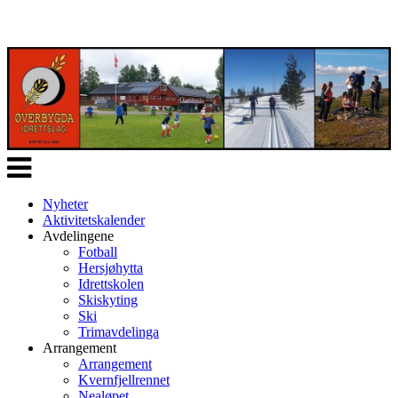
Veksle
navigasjon
Nyheter
Aktivitetskalender
Avdelingene
Fotball
Hersjøhytta
Idrettskolen
Skiskyting
Ski
Trimavdelinga
Arrangement
Arrangement
Kvernfjellrennet
Nealøpet