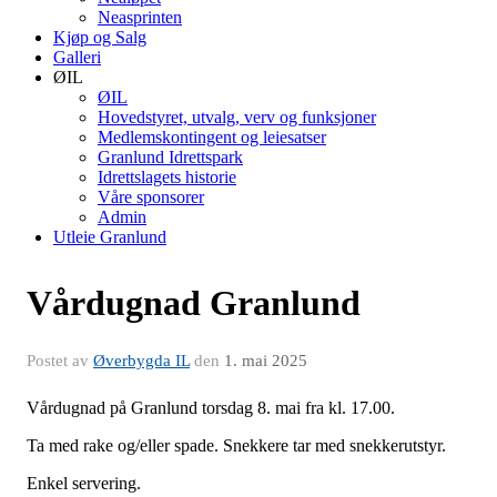
Neasprinten
Kjøp og Salg
Galleri
ØIL
ØIL
Hovedstyret, utvalg, verv og funksjoner
Medlemskontingent og leiesatser
Granlund Idrettspark
Idrettslagets historie
Våre sponsorer
Admin
Utleie Granlund
Vårdugnad Granlund
Postet av
Øverbygda IL
den
1. mai 2025
Vårdugnad på Granlund torsdag 8. mai fra kl. 17.00.
Ta med rake og/eller spade. Snekkere tar med snekkerutstyr.
Enkel servering.