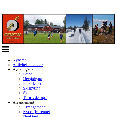
Veksle
navigasjon
Nyheter
Aktivitetskalender
Avdelingene
Fotball
Hersjøhytta
Idrettskolen
Skiskyting
Ski
Trimavdelinga
Arrangement
Arrangement
Kvernfjellrennet
Nealøpet