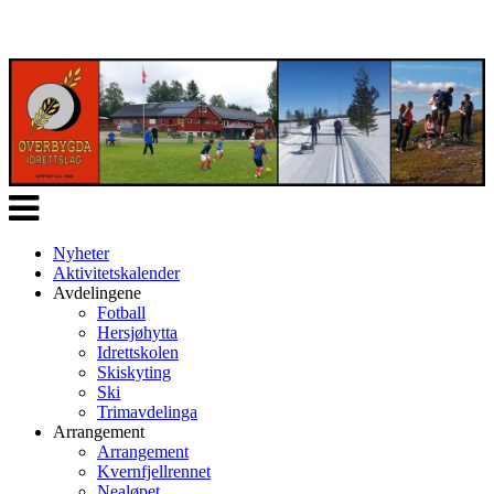
Veksle
navigasjon
Nyheter
Aktivitetskalender
Avdelingene
Fotball
Hersjøhytta
Idrettskolen
Skiskyting
Ski
Trimavdelinga
Arrangement
Arrangement
Kvernfjellrennet
Nealøpet