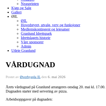
Neasprinten
Kjøp og Salg
Galleri
ØIL
ØIL
Hovedstyret, utvalg, verv og funksjoner
Medlemskontingent og leiesatser
Granlund Idrettspark
Idrettslagets historie
Våre sponsorer
Admin
Utleie Granlund
VÅRDUGNAD
Postet av
Øverbygda IL
den
6. mai 2026
Årets vårdugnad på Granlund arrangeres onsdag 20. mai kl. 17.00.
Dugnaden starter med servering av pizza.
Arbeidsoppgaver på dugnaden: