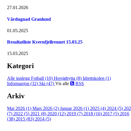
27.01.2026
Vårdugnad Granlund
01.05.2025
Resultatliste Kvernfjellrennet 15.03.25
15.03.2025
Kategori
Alle innlegg
Fotball (10)
Hersjøhytta (8)
Idrettskolen (1)
Informasjon (32)
Ski (47)
Vis alle
RSS
Arkiv
Mai 2026 (1)
Mars 2026 (2)
Januar 2026 (1)
2025 (4)
2024 (5)
202
(7)
2022 (5)
2021 (8)
2020 (12)
2019 (7)
2018 (16)
2017 (5)
2016
(38)
2015 (83)
2014 (5)