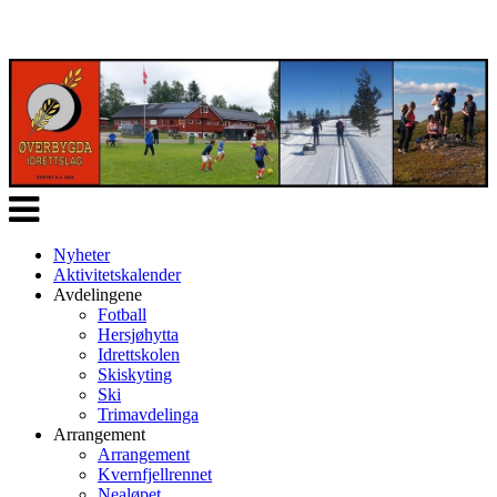
Veksle
navigasjon
Nyheter
Aktivitetskalender
Avdelingene
Fotball
Hersjøhytta
Idrettskolen
Skiskyting
Ski
Trimavdelinga
Arrangement
Arrangement
Kvernfjellrennet
Nealøpet