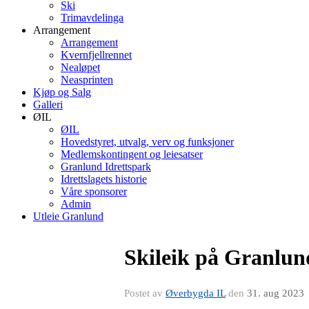
Ski
Trimavdelinga
Arrangement
Arrangement
Kvernfjellrennet
Nealøpet
Neasprinten
Kjøp og Salg
Galleri
ØIL
ØIL
Hovedstyret, utvalg, verv og funksjoner
Medlemskontingent og leiesatser
Granlund Idrettspark
Idrettslagets historie
Våre sponsorer
Admin
Utleie Granlund
Skileik på Granlun
Postet av
Øverbygda IL
den
31. aug 2023