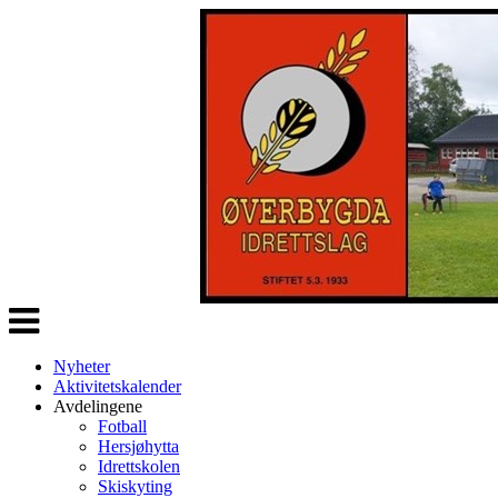
Veksle
navigasjon
Nyheter
Aktivitetskalender
Avdelingene
Fotball
Hersjøhytta
Idrettskolen
Skiskyting