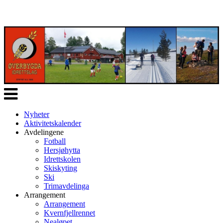
Veksle
navigasjon
Nyheter
Aktivitetskalender
Avdelingene
Fotball
Hersjøhytta
Idrettskolen
Skiskyting
Ski
Trimavdelinga
Arrangement
Arrangement
Kvernfjellrennet
Nealøpet