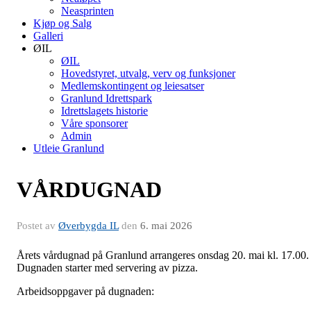
Neasprinten
Kjøp og Salg
Galleri
ØIL
ØIL
Hovedstyret, utvalg, verv og funksjoner
Medlemskontingent og leiesatser
Granlund Idrettspark
Idrettslagets historie
Våre sponsorer
Admin
Utleie Granlund
VÅRDUGNAD
Postet av
Øverbygda IL
den
6. mai 2026
Årets vårdugnad på Granlund arrangeres onsdag 20. mai kl. 17.00.
Dugnaden starter med servering av pizza.
Arbeidsoppgaver på dugnaden: