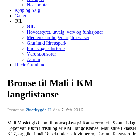
Neasprinten
Kjøp og Salg
Galleri
ØIL
ØIL
Hovedstyret, utvalg, verv og funksjoner
Medlemskontingent og leiesatser
Granlund Idrettspark
Idrettslagets historie
Våre sponsorer
Admin
Utleie Granlund
Bronse til Mali i KM
langdistanse
Postet av
Øverbygda IL
den
7. feb 2016
Mali Moslet gikk inn til bronseplass på Ramsjørennet i Skaun i dag
Løpet var 10km i fristil og er KM i langdistanse. Mali stilte i klasse
K17, og gikk i mål 18 sekunder bak vinneren, Torunn Taksgaard fr