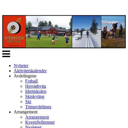
Veksle
navigasjon
Nyheter
Aktivitetskalender
Avdelingene
Fotball
Hersjøhytta
Idrettskolen
Skiskyting
Ski
Trimavdelinga
Arrangement
Arrangement
Kvernfjellrennet
Nealøpet